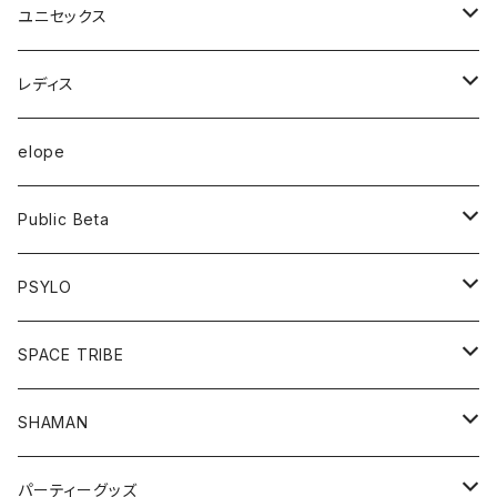
ユニセックス
半袖Tシャツ
レディス
長袖Tシャツ
トップス
elope
フーディー
ボトム
Public Beta
パンツ
ワンピース
半袖Tシャツ
PSYLO
シューズ
オールインワン
フーディー
トップス
SPACE TRIBE
服飾雑貨
シューズ
長袖Tシャツ
ボトム
Tシャツ
SHAMAN
服飾雑貨
服飾雑貨
フーディー
トップス
パーティーグッズ