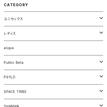
CATEGORY
ユニセックス
半袖Tシャツ
レディス
長袖Tシャツ
トップス
elope
フーディー
ボトム
Public Beta
パンツ
ワンピース
半袖Tシャツ
PSYLO
シューズ
オールインワン
フーディー
トップス
SPACE TRIBE
服飾雑貨
シューズ
長袖Tシャツ
ボトム
Tシャツ
SHAMAN