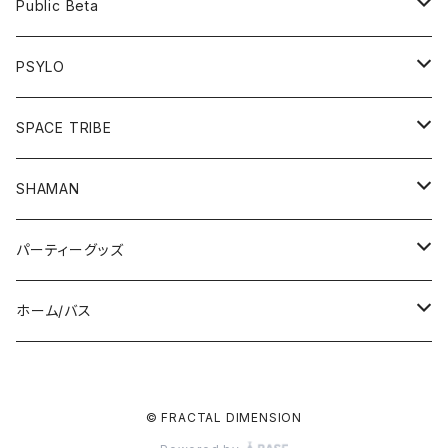
フーディー
ボトム
Public Beta
パンツ
ワンピース
半袖Tシャツ
PSYLO
シューズ
オールインワン
フーディー
トップス
SPACE TRIBE
服飾雑貨
シューズ
長袖Tシャツ
ボトム
Tシャツ
SHAMAN
服飾雑貨
服飾雑貨
フーディー
トップス
パーティーグッズ
長袖Tシャツ
ジャケット
ボトム
帽子/マスク
ホーム/バス
半袖Tシャツ
パンツ
ドレス
UV/LEDアイテム
入浴剤
© FRACTAL DIMENSION
シューズ
サングラス