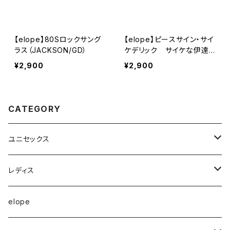
【elope】80Sロックサング
【elope】ピースサイン・サイ
ラス（JACKSON/GD）
ケデリック サイケな伊達メ
ガネ
¥2,900
¥2,900
CATEGORY
ユニセックス
半袖Tシャツ
レディス
長袖Tシャツ
トップス
elope