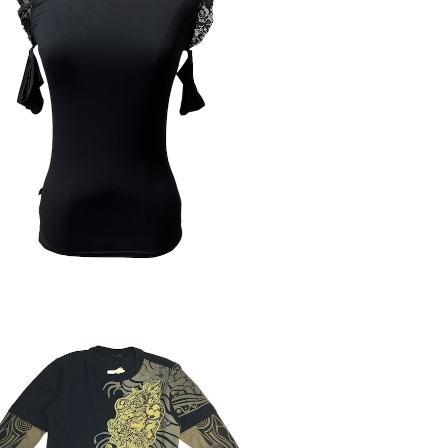
PSYLO】コールドショルダーカットソー
¥5,400
HAMAN】風神雷神ロンT/雷神（TS12）