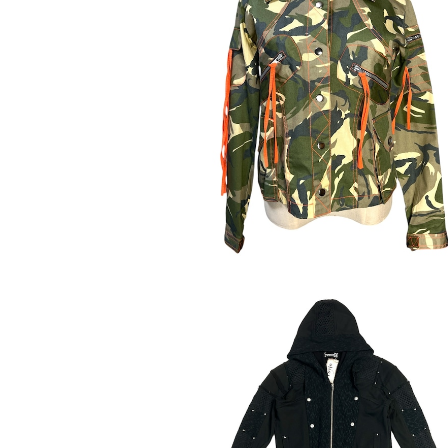
【SHAMAN】迷彩柄ジャケット
¥7,900
【PSYLO】コート＊New Steamed C