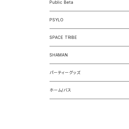
フーディー
ボトム
Public Beta
パンツ
ワンピース
半袖Tシャツ
PSYLO
シューズ
オールインワン
フーディー
トップス
SPACE TRIBE
服飾雑貨
シューズ
長袖Tシャツ
ボトム
Tシャツ
SHAMAN
服飾雑貨
服飾雑貨
フーディー
トップス
パーティーグッズ
長袖Tシャツ
ジャケット
ボトム
帽子/マスク
ホーム/バス
半袖Tシャツ
パンツ
ドレス
UV/LEDアイテム
入浴剤
シューズ
サングラス