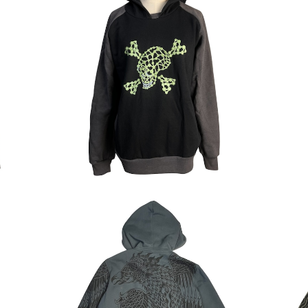
【SHAMAN】スカルプリントフーディー Sサ
【
イズ
¥6,400
oat
【PSYLO】パーカー＊Garuda Hooded Ja
【S
cket