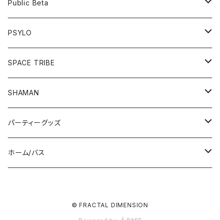
フーディー
ボトム
Public Beta
パンツ
ワンピース
半袖Tシャツ
PSYLO
シューズ
オールインワン
フーディー
トップス
SPACE TRIBE
服飾雑貨
シューズ
長袖Tシャツ
ボトム
Tシャツ
SHAMAN
服飾雑貨
服飾雑貨
フーディー
トップス
パーティーグッズ
長袖Tシャツ
ジャケット
ボトム
帽子/マスク
ホーム/バス
半袖Tシャツ
パンツ
ドレス
UV/LEDアイテム
入浴剤
© FRACTAL DIMENSION
シューズ
サングラス