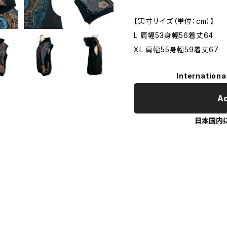
【実寸サイズ（単位：cm）】
L 肩幅53身幅56着丈64
XL 肩幅55身幅59着丈67
Internationa
Ad
日本国内