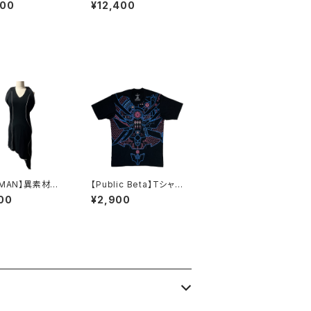
ーディー Sサイ
w Steamed Coat
400
¥12,400
AMAN】異素材ホ
【Public Beta】Tシャ
ネックドレス
ツ-SpaceController
00
¥2,900
2.01