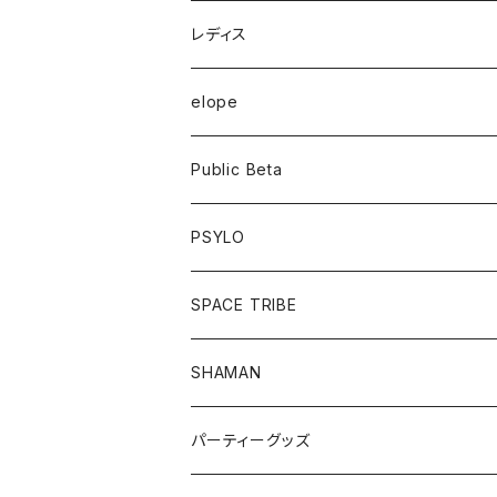
半袖Tシャツ
レディス
長袖Tシャツ
トップス
elope
フーディー
ボトム
Public Beta
パンツ
ワンピース
半袖Tシャツ
PSYLO
シューズ
オールインワン
フーディー
トップス
SPACE TRIBE
服飾雑貨
シューズ
長袖Tシャツ
ボトム
Tシャツ
SHAMAN
服飾雑貨
服飾雑貨
フーディー
トップス
パーティーグッズ