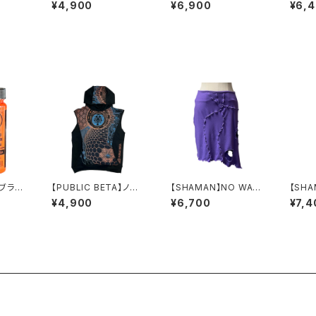
ーARC
スリーブフーディーTim
リーブフーディーOCT
ントフ
¥4,900
¥6,900
¥6,
e Machine-Sサイズ
OSCOPE-XLサイズ
ズ
ブラッ
【PUBLIC BETA】ノー
【SHAMAN】NO WAR
【SH
ャボン
スリーブフーディーAM
Sミニスカート-パープル
ルター
¥4,900
¥6,700
¥7,4
ENTAL DIVER