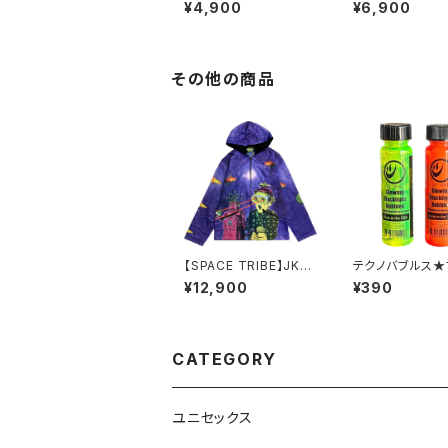
スリーブフーディーCYB
スリーブフーディ
¥4,900
¥6,900
ER GODDESS
HAIC TRIP
その他の商品
【SPACE TRIBE】JK15
テクノバブルス★
9 DP003:SUBLIME
クライトに光るシ
¥12,900
¥390
HOODED JACKET-S
玉
PACED OUT(UNISE
X)
CATEGORY
ユニセックス