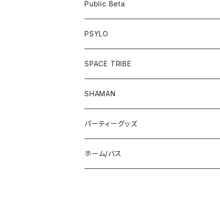
フーディー
ボトム
Public Beta
パンツ
ワンピース
半袖Tシャツ
PSYLO
シューズ
オールインワン
フーディー
トップス
SPACE TRIBE
服飾雑貨
シューズ
長袖Tシャツ
ボトム
Tシャツ
SHAMAN
服飾雑貨
服飾雑貨
フーディー
トップス
パーティーグッズ
長袖Tシャツ
ジャケット
ボトム
帽子/マスク
ホーム/バス
半袖Tシャツ
パンツ
ドレス
UV/LEDアイテム
入浴剤
シューズ
サングラス