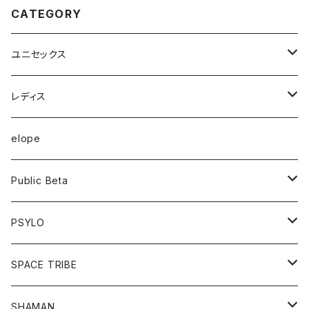
CATEGORY
ユニセックス
半袖Tシャツ
レディス
長袖Tシャツ
トップス
elope
フーディー
ボトム
Public Beta
パンツ
ワンピース
半袖Tシャツ
PSYLO
シューズ
オールインワン
フーディー
トップス
SPACE TRIBE
服飾雑貨
シューズ
長袖Tシャツ
ボトム
Tシャツ
SHAMAN