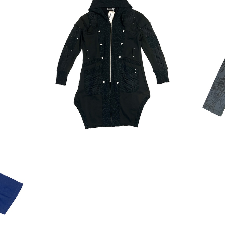
ソー
【PSYLO】コート＊New Steamed Coat
【P
¥12,400