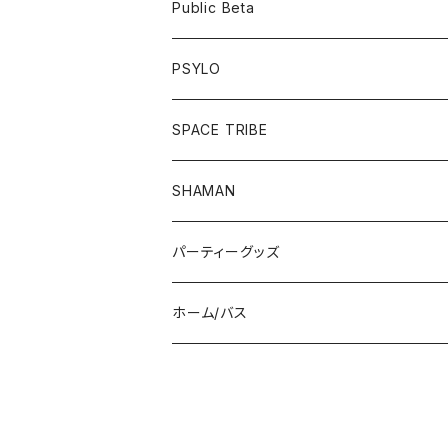
フーディー
ボトム
Public Beta
パンツ
ワンピース
半袖Tシャツ
PSYLO
シューズ
オールインワン
フーディー
トップス
SPACE TRIBE
服飾雑貨
シューズ
長袖Tシャツ
ボトム
Tシャツ
SHAMAN
服飾雑貨
服飾雑貨
フーディー
トップス
パーティーグッズ
長袖Tシャツ
ジャケット
ボトム
帽子/マスク
ホーム/バス
半袖Tシャツ
パンツ
ドレス
UV/LEDアイテム
入浴剤
シューズ
サングラス