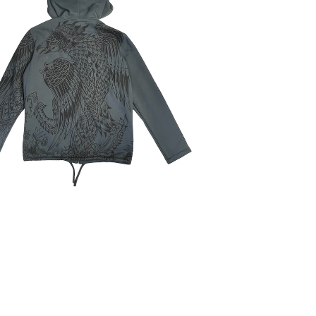
SYLO】パーカー＊Garuda Hooded Ja
cket
¥9,900