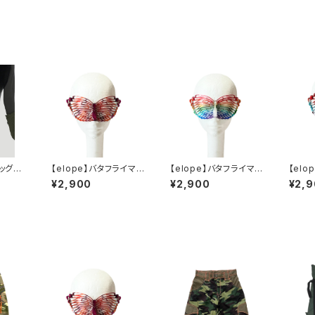
レッグウ
【elope】バタフライマス
【elope】バタフライマス
【el
Ribb
ク（ORANGE/PURPL
ク（RAINBOW）
ク（BL
¥2,900
¥2,900
¥2,
r
E）