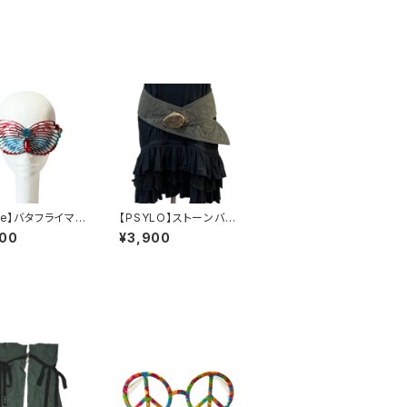
ope】バタフライマス
【PSYLO】ストーンバッ
UE/RED）
クルポケットベルト＊Si
900
¥3,900
ngle Pocket Belt