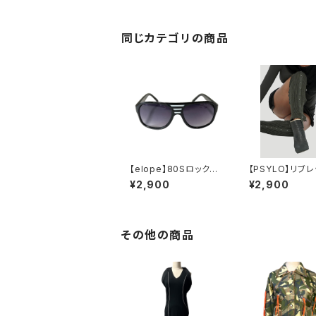
同じカテゴリの商品
【elope】80Sロックサ
【PSYLO】リブ
ングラス（JACKSON/B
ォーマー＊Long 
¥2,900
¥2,900
K）
ed Legwarme
その他の商品