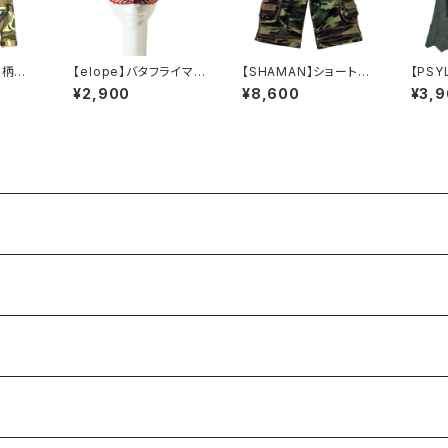
彩柄ジ
【elope】バタフライマス
【SHAMAN】ショートカ
【PS
ク（ORANGE/PURPL
ーゴパンツ-ARMY
マー＊A
¥2,900
¥8,600
¥3,
E）
Legw