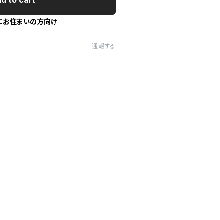
d to cart
にお住まいの方向け
通報する