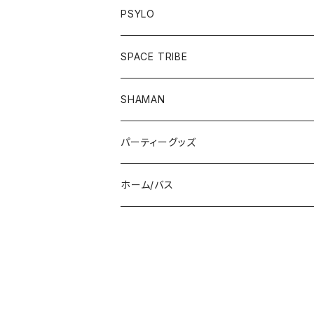
パンツ
ワンピース
半袖Tシャツ
PSYLO
シューズ
オールインワン
フーディー
トップス
SPACE TRIBE
服飾雑貨
シューズ
長袖Tシャツ
ボトム
Tシャツ
SHAMAN
服飾雑貨
服飾雑貨
フーディー
トップス
パーティーグッズ
長袖Tシャツ
ジャケット
ボトム
帽子/マスク
ホーム/バス
半袖Tシャツ
パンツ
ドレス
UV/LEDアイテム
入浴剤
シューズ
サングラス
UVバナー