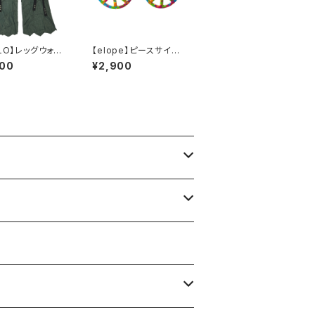
YLO】レッグウォー
【elope】ピースサイン・
bstract Peco
サイケデリック サイケ
900
¥2,900
armers
な伊達メガネ