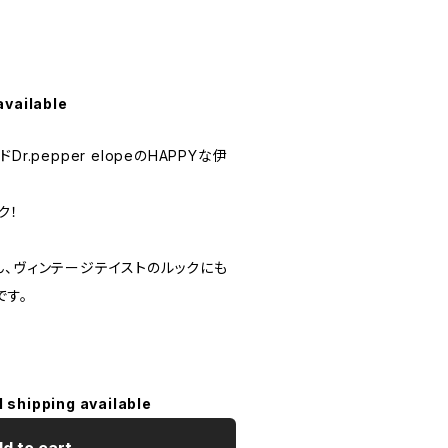
available
r.pepper elopeのHAPPYな伊
ク！
ん、ヴィンテージテイストのルックにも
です。
l shipping available