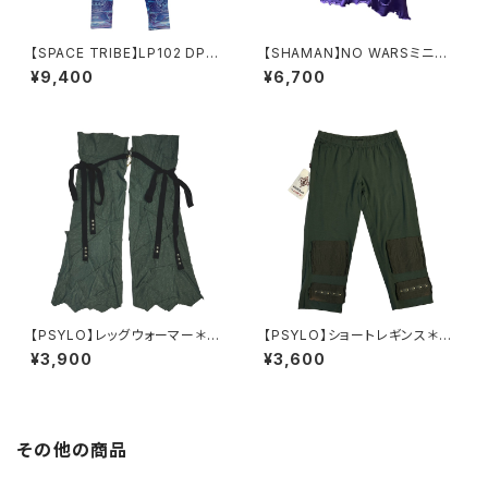
【SPACE TRIBE】LP102 DP02
【SHAMAN】NO WARSミニス
7V：サブリミナルレギンスViole
カート-パープル
¥9,400
¥6,700
t Foxy Lady-S/Mサイズ
【PSYLO】レッグウォーマー＊A
【PSYLO】ショートレギンス＊Sh
bstract Peco Legwarmers
ort Leggings-アーミー
¥3,900
¥3,600
その他の商品