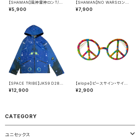
【SHAMAN】風神雷神ロンT/雷
【SHAMAN】NO WARSロング
神（TS12）
スカート-カーキ
¥5,900
¥7,900
【SPACE TRIBE】JK59 D28B:
【elope】ピースサイン・サイケ
HOODED ZIP JACKET-SPA
デリック サイケな伊達メガネ
¥12,900
¥2,900
CE(UNISEX)
CATEGORY
ユニセックス