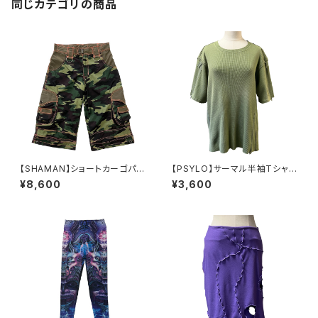
同じカテゴリの商品
【SHAMAN】ショートカーゴパン
【PSYLO】サーマル半袖Tシャツ
ツ-ARMY
＊Sham Tee S/S
¥8,600
¥3,600