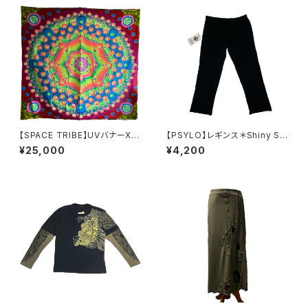
【SPACE TRIBE】UVバナーXQ
【PSYLO】レギンス＊Shiny Sh
B28
ort Leggings-Black
¥25,000
¥4,200