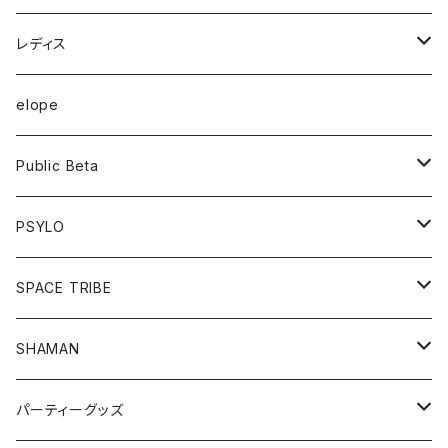
半袖Tシャツ
レディス
長袖Tシャツ
トップス
elope
フーディー
ボトム
Public Beta
パンツ
ワンピース
半袖Tシャツ
PSYLO
シューズ
オールインワン
フーディー
トップス
SPACE TRIBE
服飾雑貨
シューズ
長袖Tシャツ
ボトム
Tシャツ
SHAMAN
服飾雑貨
服飾雑貨
フーディー
トップス
パーティーグッズ