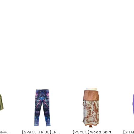
マル半袖
【SPACE TRIBE】LP10
【PSYLO】Wood Skirt
【SHA