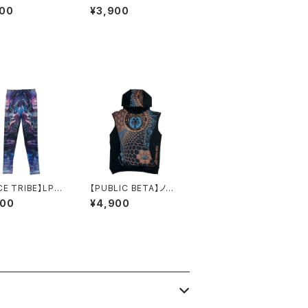
スカート-パープル
マー＊Abstract Peco
700
¥3,900
Legwarmers
CE TRIBE】LP10
【PUBLIC BETA】ノー
027V：サブリミナ
スリーブフーディーAM
400
¥4,900
スViolet Fox
ENTAL DIVER
dy-S/Mサイズ