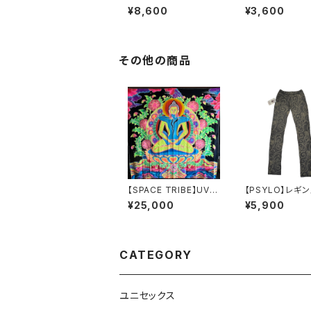
ーゴパンツ-ARMY
Tシャツ＊Sham 
¥8,600
¥3,600
S/S
その他の商品
【SPACE TRIBE】UVバ
【PSYLO】レギ
ナーXQ69
harly’ｓ Leggi
¥25,000
¥5,900
CATEGORY
ユニセックス