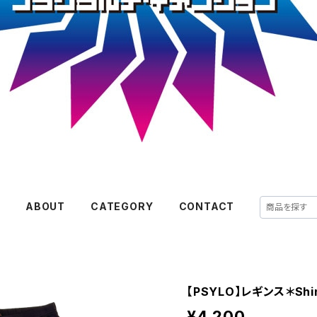
E
ABOUT
CATEGORY
CONTACT
【PSYLO】レギンス＊Shiny
¥4,200