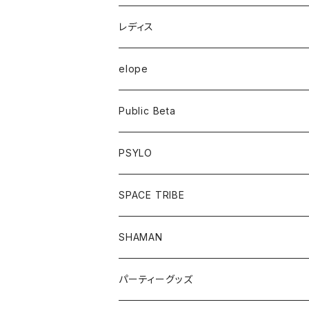
半袖Tシャツ
レディス
長袖Tシャツ
トップス
elope
フーディー
ボトム
Public Beta
パンツ
ワンピース
半袖Tシャツ
PSYLO
シューズ
オールインワン
フーディー
トップス
SPACE TRIBE
服飾雑貨
シューズ
長袖Tシャツ
ボトム
Tシャツ
SHAMAN
服飾雑貨
服飾雑貨
フーディー
トップス
パーティーグッズ