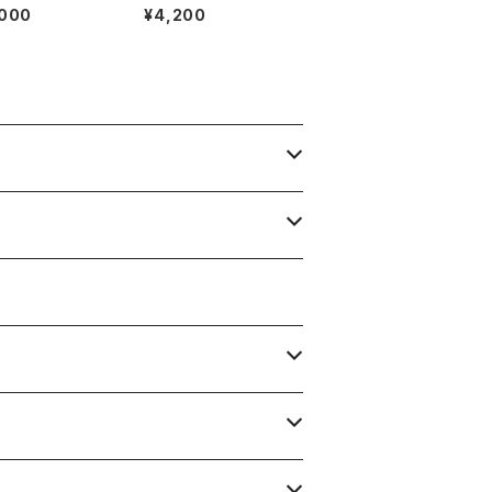
QB28
hiny Short Leggings
,000
¥4,200
-Purple