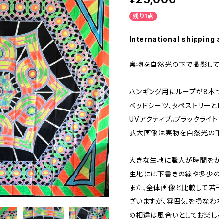
残り1点
International shipping 
実物を自然光の下で撮影して
ハンギング用にループが8本
ベッドシーツ、タペストリーと
UVアクティブ。ブラックライ
拡大画像は実物を自然光の下
大きな生地に職人が時間をか
生地には下書きの線や多少の
また、全体画像と比較して若
ざいますが、雰囲気を損なわ
の相違は風合いとしてお楽し