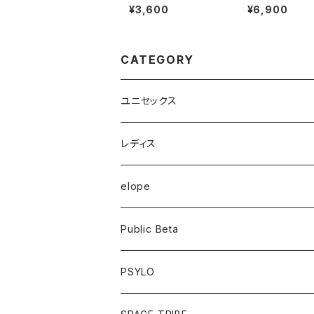
ンス＊Short Legging
¥3,600
¥6,900
s-アーミー
CATEGORY
ユニセックス
半袖Tシャツ
レディス
長袖Tシャツ
トップス
elope
フーディー
ボトム
Public Beta
パンツ
ワンピース
半袖Tシャツ
PSYLO
シューズ
オールインワン
フーディー
トップス