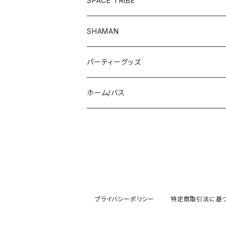
SPACE TRIBE
服飾雑貨
シューズ
長袖Tシャツ
ボトム
Tシャツ
SHAMAN
服飾雑貨
服飾雑貨
フーディー
トップス
パーティーグッズ
長袖Tシャツ
ジャケット
ボトム
帽子/マスク
ホーム/バス
半袖Tシャツ
パンツ
ドレス
UV/LEDアイテム
入浴剤
シューズ
サングラス
UVバナー
プライバシーポリシー
特定商取引法に基