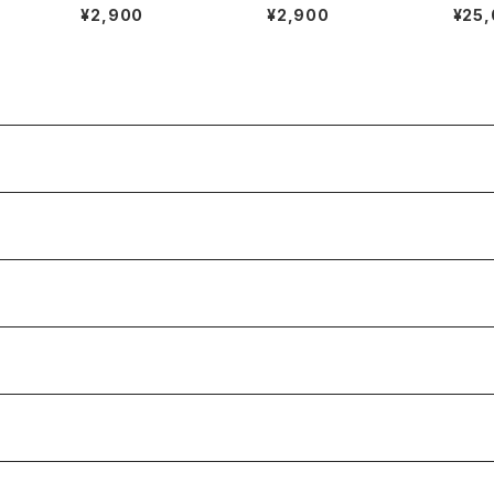
ク（BLUE/RED）
ツ-SpaceController
ナーX
¥2,900
¥2,900
¥25
2.01