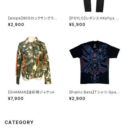
【elope】80Sロックサングラス
【PSYLO】レギンス＊Kafiya L
（JACKSON/BK）
eggings
¥2,900
¥5,900
【SHAMAN】迷彩柄ジャケット
【Public Beta】Tシャツ-Spac
eController 2.01
¥7,900
¥2,900
CATEGORY