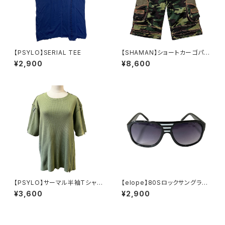
【PSYLO】SERIAL TEE
【SHAMAN】ショートカーゴパン
ツ-ARMY
¥2,900
¥8,600
【PSYLO】サーマル半袖Tシャツ
【elope】80Sロックサングラス
＊Sham Tee S/S
（JACKSON/BK）
¥3,600
¥2,900