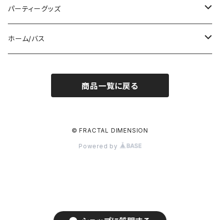
服飾雑貨
服飾雑貨
フーディー
トップス
パーティーグッズ
長袖Tシャツ
ジャケット
ボトム
帽子/マスク
ホーム/バス
半袖Tシャツ
パンツ
ドレス
UV/LEDアイテム
入浴剤
商品一覧に戻る
シューズ
サングラス
UVバナー
© FRACTAL DIMENSION
Powered by