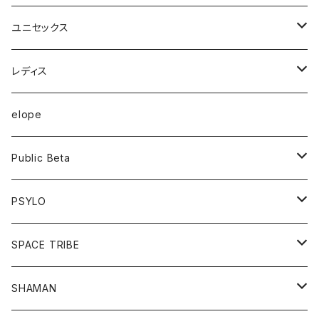
ユニセックス
半袖Tシャツ
レディス
長袖Tシャツ
トップス
elope
フーディー
ボトム
Public Beta
パンツ
ワンピース
半袖Tシャツ
PSYLO
シューズ
オールインワン
フーディー
トップス
SPACE TRIBE
服飾雑貨
シューズ
長袖Tシャツ
ボトム
Tシャツ
SHAMAN