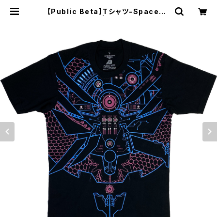
【Public Beta】Tシャツ-SpaceCo
ntroller 2.01 | FRACTAL DIME
NSION