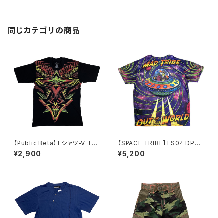
同じカテゴリの商品
【Public Beta】Tシャツ-V Tec
【SPACE TRIBE】TS04 DP03
h
7A:SUBLIME S/S T-OUT OF
¥2,900
¥5,200
THIS WORLD(UNISEX)