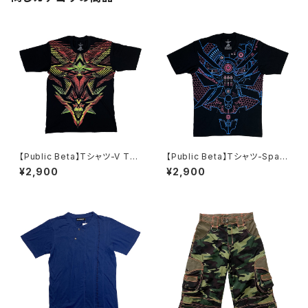
【Public Beta】Tシャツ-V Tec
【Public Beta】Tシャツ-Spac
h
eController 2.01
¥2,900
¥2,900