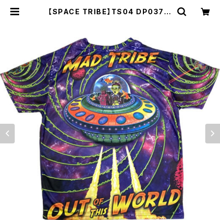
【SPACE TRIBE】TS04 DP037A:
SUBLIME S/S T-OUT OF THIS
WORLD(UNISEX) | FRACTAL DI
MENSION