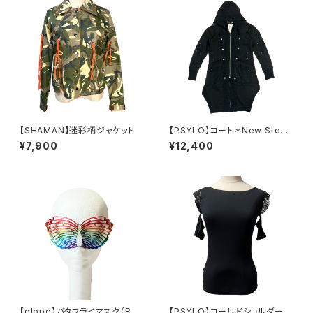
【SHAMAN】迷彩柄ジャケット
【PSYLO】コート＊New Stea
med Coat
¥7,900
¥12,400
【elope】バタフライマスク（RAI
【PSYLO】コールドショルダーカ