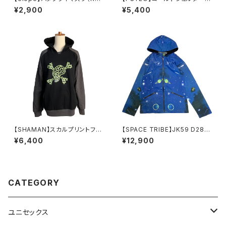
NBOW）
ットソー
¥2,900
¥5,400
【SHAMAN】スカルプリントフー
【SPACE TRIBE】JK59 D28B:
ディー Sサイズ
HOODED ZIP JACKET-SPA
¥6,400
¥12,900
CE(UNISEX)
CATEGORY
ユニセックス