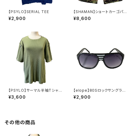
【PSYLO】SERIAL TEE
【SHAMAN】ショートカーゴパン
ツ-ARMY
¥2,900
¥8,600
【PSYLO】サーマル半袖Tシャツ
【elope】80Sロックサングラス
＊Sham Tee S/S
（JACKSON/BK）
¥3,600
¥2,900
その他の商品