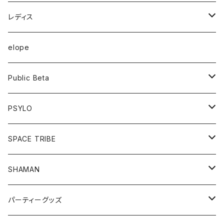
半袖Tシャツ
レディス
長袖Tシャツ
トップス
elope
フーディー
ボトム
Public Beta
パンツ
ワンピース
半袖Tシャツ
PSYLO
シューズ
オールインワン
フーディー
トップス
SPACE TRIBE
服飾雑貨
シューズ
長袖Tシャツ
ボトム
Tシャツ
SHAMAN
服飾雑貨
服飾雑貨
フーディー
トップス
パーティーグッズ